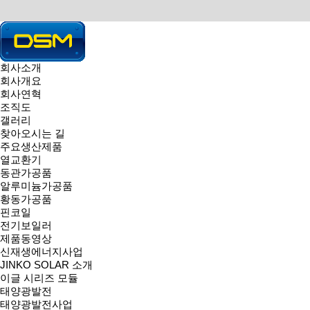
회사소개
회사개요
HOME > 제품소개 > 알루미늄가공품
회사연혁
PRODUCT
동서메탈(주) 주요제품 소개입니다.
조직도
열교환기
|
동관가공품
|
알루미늄가공품
|
황동가공품
|
핀코일
|
전기보
갤러리
알루미늄가공품
찾아오시는 길
Total 20건
1 페이지
주요생산제품
열교환기
동관가공품
알루미늄가공품
황동가공품
핀코일
전기보일러
제품동영상
신재생에너지사업
JINKO SOLAR 소개
이글 시리즈 모듈
태양광발전
태양광발전사업