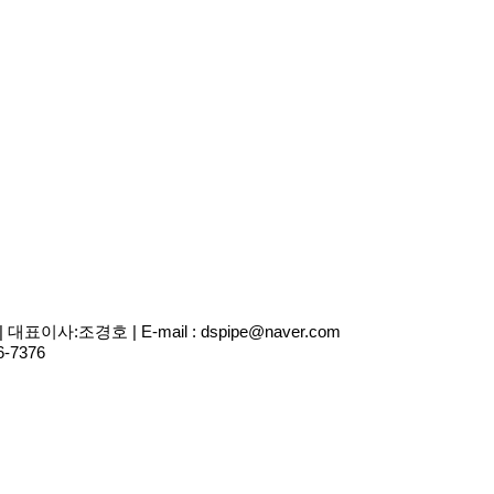
사:조경호 | E-mail : dspipe@naver.com
6-7376