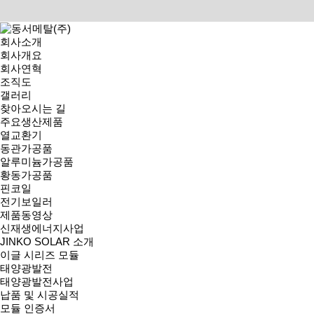
회사소개
회사개요
회사연혁
조직도
HOME > 제품소개 > 황동가공품
갤러리
PRODUCT
동서메탈(주) 주요제품 소개입니다.
찾아오시는 길
열교환기
|
동관가공품
|
알루미늄가공품
|
황동가공품
|
핀코일
|
전기보
주요생산제품
황동가공품
열교환기
황동가공품
동관가공품
황동가공품
알루미늄가공품
페이지 정보
황동가공품
작성자
동서메탈
18-04-24 20:51
조회
1,780회
댓글
0건
핀코일
관련링크
전기보일러
제품동영상
신재생에너지사업
이전글
JINKO SOLAR 소개
다음글
이글 시리즈 모듈
태양광발전
태양광발전사업
목록
납품 및 시공실적
모듈 인증서