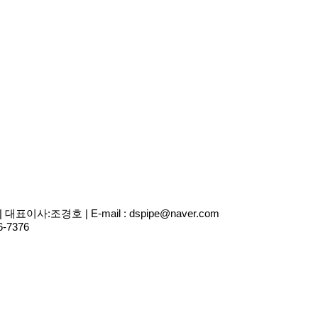
사:조경호 | E-mail : dspipe@naver.com
6-7376