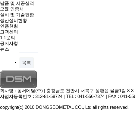
본문
납품 및 시공실적
모듈 인증서
황동가공품
설비 및 기술현황
댓글목록
생산설비현황
등록된 댓글이 없습니다.
인증현황
고객센터
이전글
1:1문의
공지사항
다음글
뉴스
목록
회사명 : 동서메탈(주) | 충청남도 천안시 서북구 성환읍 율금1길 8-3 | 대표이
사업자등록번호 : 312-81-58724 | TEL : 041-556-7374 | FAX : 041-55
copyright(c) 2010 DONGSEOMETAL CO., Ltd all rights reserved.