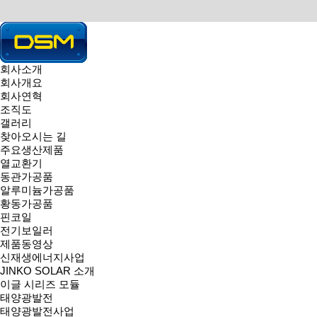
회사소개
회사개요
HOME > 제품소개 > 황동가공품
회사연혁
PRODUCT
동서메탈(주) 주요제품 소개입니다.
조직도
열교환기
|
동관가공품
|
알루미늄가공품
|
황동가공품
|
핀코일
|
전기보
갤러리
황동가공품
찾아오시는 길
황동가공품
주요생산제품
황동가공품
열교환기
페이지 정보
동관가공품
작성자
동서메탈
18-11-12 00:15
조회
1,662회
댓글
0건
알루미늄가공품
관련링크
황동가공품
핀코일
전기보일러
이전글
제품동영상
다음글
신재생에너지사업
JINKO SOLAR 소개
이글 시리즈 모듈
목록
태양광발전
태양광발전사업